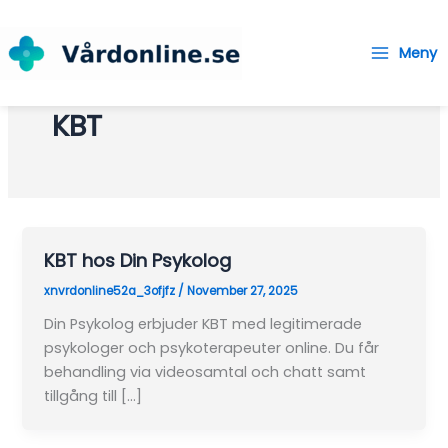
Skip
to
Meny
content
Main
Menu
KBT
KBT hos Din Psykolog
xnvrdonline52a_3ofjfz
/
November 27, 2025
Din Psykolog erbjuder KBT med legitimerade
psykologer och psykoterapeuter online. Du får
behandling via videosamtal och chatt samt
tillgång till […]