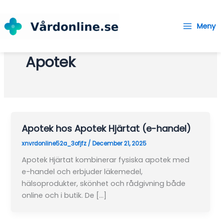
Skip
to
Meny
content
Main
Menu
Apotek
Apotek hos Apotek Hjärtat (e-handel)
xnvrdonline52a_3ofjfz
/
December 21, 2025
Apotek Hjärtat kombinerar fysiska apotek med
e-handel och erbjuder läkemedel,
hälsoprodukter, skönhet och rådgivning både
online och i butik. De […]