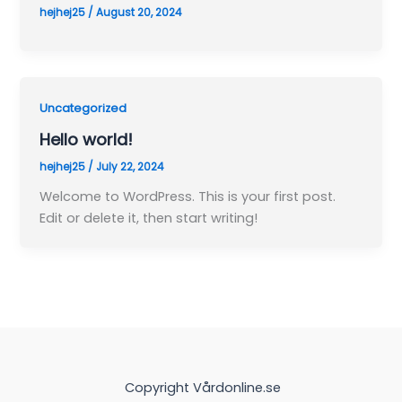
hejhej25
/
August 20, 2024
Uncategorized
Hello world!
hejhej25
/
July 22, 2024
Welcome to WordPress. This is your first post.
Edit or delete it, then start writing!
Copyright Vårdonline.se