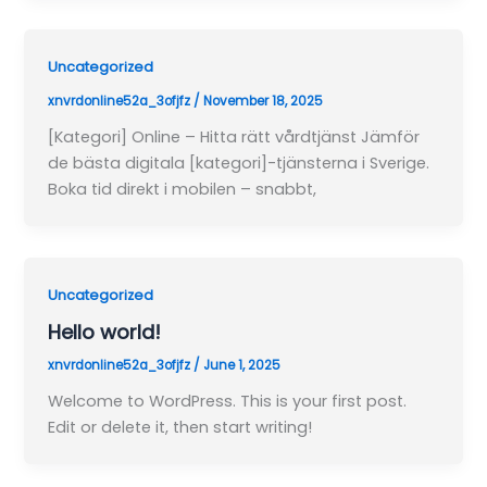
Uncategorized
xnvrdonline52a_3ofjfz
/
November 18, 2025
[Kategori] Online – Hitta rätt vårdtjänst Jämför
de bästa digitala [kategori]-tjänsterna i Sverige.
Boka tid direkt i mobilen – snabbt,
Uncategorized
Hello world!
xnvrdonline52a_3ofjfz
/
June 1, 2025
Welcome to WordPress. This is your first post.
Edit or delete it, then start writing!